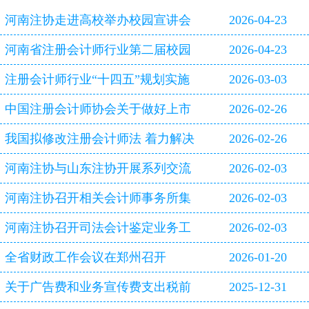
河南注协走进高校举办校园宣讲会
2026-04-23
河南省注册会计师行业第二届校园
2026-04-23
双选会即将启幕
注册会计师行业“十四五”规划实施
2026-03-03
评估报告
中国注册会计师协会关于做好上市
2026-02-26
公司2025年年报审计工作的通知
我国拟修改注册会计师法 着力解决
2026-02-26
审计造假等行业突出问题
河南注协与山东注协开展系列交流
2026-02-03
活动
河南注协召开相关会计师事务所集
2026-02-03
体约谈会
河南注协召开司法会计鉴定业务工
2026-02-03
作专题研讨会
全省财政工作会议在郑州召开
2026-01-20
关于广告费和业务宣传费支出税前
2025-12-31