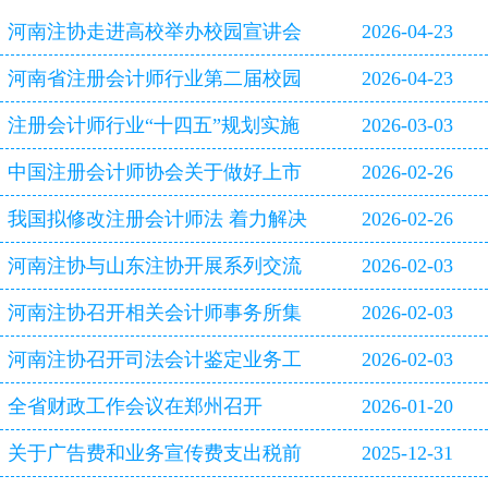
河南注协走进高校举办校园宣讲会
2026-04-23
河南省注册会计师行业第二届校园
2026-04-23
双选会即将启幕
注册会计师行业“十四五”规划实施
2026-03-03
评估报告
中国注册会计师协会关于做好上市
2026-02-26
公司2025年年报审计工作的通知
我国拟修改注册会计师法 着力解决
2026-02-26
审计造假等行业突出问题
河南注协与山东注协开展系列交流
2026-02-03
活动
河南注协召开相关会计师事务所集
2026-02-03
体约谈会
河南注协召开司法会计鉴定业务工
2026-02-03
作专题研讨会
全省财政工作会议在郑州召开
2026-01-20
关于广告费和业务宣传费支出税前
2025-12-31