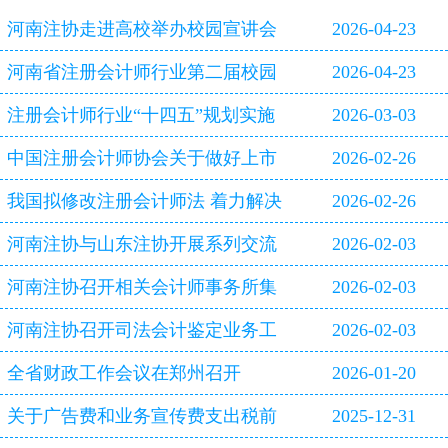
河南注协走进高校举办校园宣讲会
2026-04-23
河南省注册会计师行业第二届校园
2026-04-23
双选会即将启幕
注册会计师行业“十四五”规划实施
2026-03-03
评估报告
中国注册会计师协会关于做好上市
2026-02-26
公司2025年年报审计工作的通知
我国拟修改注册会计师法 着力解决
2026-02-26
审计造假等行业突出问题
河南注协与山东注协开展系列交流
2026-02-03
活动
河南注协召开相关会计师事务所集
2026-02-03
体约谈会
河南注协召开司法会计鉴定业务工
2026-02-03
作专题研讨会
全省财政工作会议在郑州召开
2026-01-20
关于广告费和业务宣传费支出税前
2025-12-31