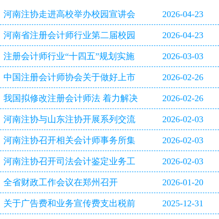
河南注协走进高校举办校园宣讲会
2026-04-23
河南省注册会计师行业第二届校园
2026-04-23
双选会即将启幕
注册会计师行业“十四五”规划实施
2026-03-03
评估报告
中国注册会计师协会关于做好上市
2026-02-26
公司2025年年报审计工作的通知
我国拟修改注册会计师法 着力解决
2026-02-26
审计造假等行业突出问题
河南注协与山东注协开展系列交流
2026-02-03
活动
河南注协召开相关会计师事务所集
2026-02-03
体约谈会
河南注协召开司法会计鉴定业务工
2026-02-03
作专题研讨会
全省财政工作会议在郑州召开
2026-01-20
关于广告费和业务宣传费支出税前
2025-12-31