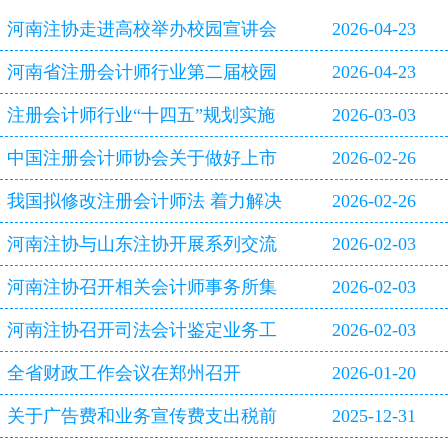
河南注协走进高校举办校园宣讲会
2026-04-23
河南省注册会计师行业第二届校园
2026-04-23
双选会即将启幕
注册会计师行业“十四五”规划实施
2026-03-03
评估报告
中国注册会计师协会关于做好上市
2026-02-26
公司2025年年报审计工作的通知
我国拟修改注册会计师法 着力解决
2026-02-26
审计造假等行业突出问题
河南注协与山东注协开展系列交流
2026-02-03
活动
河南注协召开相关会计师事务所集
2026-02-03
体约谈会
河南注协召开司法会计鉴定业务工
2026-02-03
作专题研讨会
全省财政工作会议在郑州召开
2026-01-20
关于广告费和业务宣传费支出税前
2025-12-31