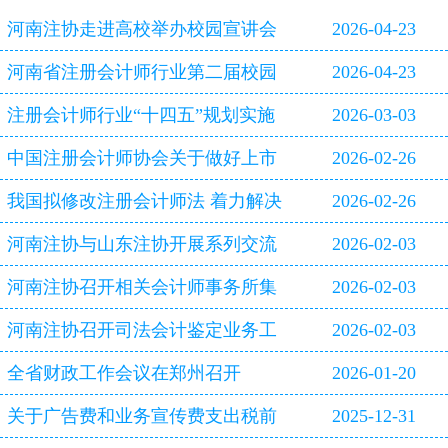
河南注协走进高校举办校园宣讲会
2026-04-23
河南省注册会计师行业第二届校园
2026-04-23
双选会即将启幕
注册会计师行业“十四五”规划实施
2026-03-03
评估报告
中国注册会计师协会关于做好上市
2026-02-26
公司2025年年报审计工作的通知
我国拟修改注册会计师法 着力解决
2026-02-26
审计造假等行业突出问题
河南注协与山东注协开展系列交流
2026-02-03
活动
河南注协召开相关会计师事务所集
2026-02-03
体约谈会
河南注协召开司法会计鉴定业务工
2026-02-03
作专题研讨会
全省财政工作会议在郑州召开
2026-01-20
关于广告费和业务宣传费支出税前
2025-12-31