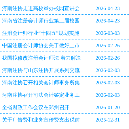
河南注协走进高校举办校园宣讲会
2026-04-23
河南省注册会计师行业第二届校园
2026-04-23
双选会即将启幕
注册会计师行业“十四五”规划实施
2026-03-03
评估报告
中国注册会计师协会关于做好上市
2026-02-26
公司2025年年报审计工作的通知
我国拟修改注册会计师法 着力解决
2026-02-26
审计造假等行业突出问题
河南注协与山东注协开展系列交流
2026-02-03
活动
河南注协召开相关会计师事务所集
2026-02-03
体约谈会
河南注协召开司法会计鉴定业务工
2026-02-03
作专题研讨会
全省财政工作会议在郑州召开
2026-01-20
关于广告费和业务宣传费支出税前
2025-12-31