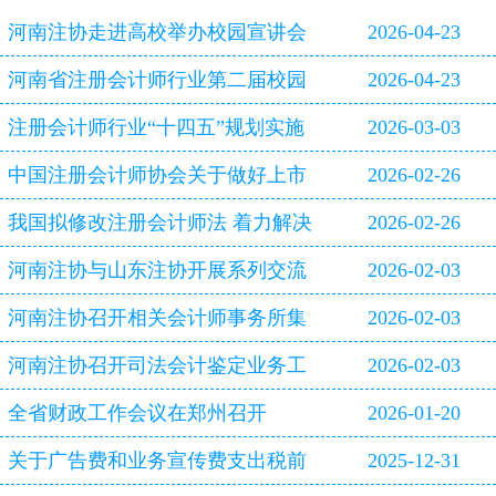
河南注协走进高校举办校园宣讲会
2026-04-23
河南省注册会计师行业第二届校园
2026-04-23
双选会即将启幕
注册会计师行业“十四五”规划实施
2026-03-03
评估报告
中国注册会计师协会关于做好上市
2026-02-26
公司2025年年报审计工作的通知
我国拟修改注册会计师法 着力解决
2026-02-26
审计造假等行业突出问题
河南注协与山东注协开展系列交流
2026-02-03
活动
河南注协召开相关会计师事务所集
2026-02-03
体约谈会
河南注协召开司法会计鉴定业务工
2026-02-03
作专题研讨会
全省财政工作会议在郑州召开
2026-01-20
关于广告费和业务宣传费支出税前
2025-12-31