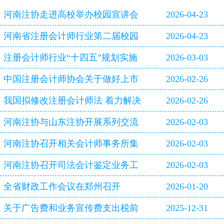
河南注协走进高校举办校园宣讲会
2026-04-23
河南省注册会计师行业第二届校园
2026-04-23
双选会即将启幕
注册会计师行业“十四五”规划实施
2026-03-03
评估报告
中国注册会计师协会关于做好上市
2026-02-26
公司2025年年报审计工作的通知
我国拟修改注册会计师法 着力解决
2026-02-26
审计造假等行业突出问题
河南注协与山东注协开展系列交流
2026-02-03
活动
河南注协召开相关会计师事务所集
2026-02-03
体约谈会
河南注协召开司法会计鉴定业务工
2026-02-03
作专题研讨会
全省财政工作会议在郑州召开
2026-01-20
关于广告费和业务宣传费支出税前
2025-12-31