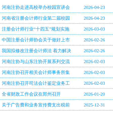
河南注协走进高校举办校园宣讲会
2026-04-23
河南省注册会计师行业第二届校园
2026-04-23
双选会即将启幕
注册会计师行业“十四五”规划实施
2026-03-03
评估报告
中国注册会计师协会关于做好上市
2026-02-26
公司2025年年报审计工作的通知
我国拟修改注册会计师法 着力解决
2026-02-26
审计造假等行业突出问题
河南注协与山东注协开展系列交流
2026-02-03
活动
河南注协召开相关会计师事务所集
2026-02-03
体约谈会
河南注协召开司法会计鉴定业务工
2026-02-03
作专题研讨会
全省财政工作会议在郑州召开
2026-01-20
关于广告费和业务宣传费支出税前
2025-12-31