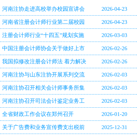
河南注协走进高校举办校园宣讲会
2026-04-23
河南省注册会计师行业第二届校园
2026-04-23
双选会即将启幕
注册会计师行业“十四五”规划实施
2026-03-03
评估报告
中国注册会计师协会关于做好上市
2026-02-26
公司2025年年报审计工作的通知
我国拟修改注册会计师法 着力解决
2026-02-26
审计造假等行业突出问题
河南注协与山东注协开展系列交流
2026-02-03
活动
河南注协召开相关会计师事务所集
2026-02-03
体约谈会
河南注协召开司法会计鉴定业务工
2026-02-03
作专题研讨会
全省财政工作会议在郑州召开
2026-01-20
关于广告费和业务宣传费支出税前
2025-12-31