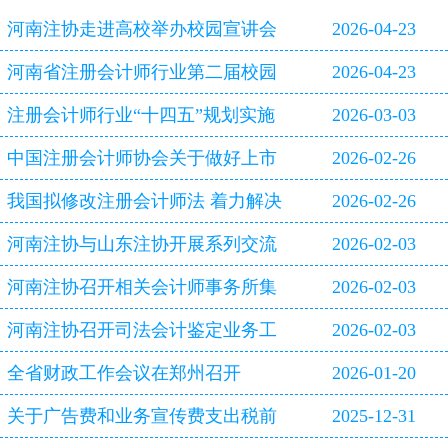
河南注协走进高校举办校园宣讲会
2026-04-23
河南省注册会计师行业第二届校园
2026-04-23
双选会即将启幕
注册会计师行业“十四五”规划实施
2026-03-03
评估报告
中国注册会计师协会关于做好上市
2026-02-26
公司2025年年报审计工作的通知
我国拟修改注册会计师法 着力解决
2026-02-26
审计造假等行业突出问题
河南注协与山东注协开展系列交流
2026-02-03
活动
河南注协召开相关会计师事务所集
2026-02-03
体约谈会
河南注协召开司法会计鉴定业务工
2026-02-03
作专题研讨会
全省财政工作会议在郑州召开
2026-01-20
关于广告费和业务宣传费支出税前
2025-12-31