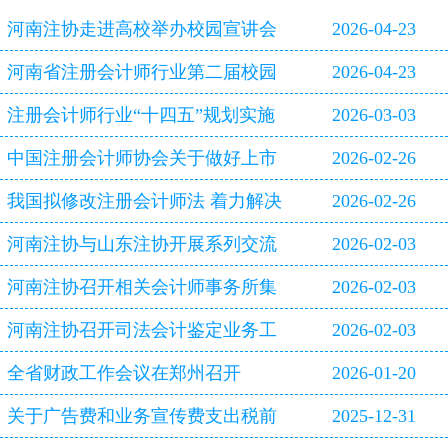
河南注协走进高校举办校园宣讲会
2026-04-23
河南省注册会计师行业第二届校园
2026-04-23
双选会即将启幕
注册会计师行业“十四五”规划实施
2026-03-03
评估报告
中国注册会计师协会关于做好上市
2026-02-26
公司2025年年报审计工作的通知
我国拟修改注册会计师法 着力解决
2026-02-26
审计造假等行业突出问题
河南注协与山东注协开展系列交流
2026-02-03
活动
河南注协召开相关会计师事务所集
2026-02-03
体约谈会
河南注协召开司法会计鉴定业务工
2026-02-03
作专题研讨会
全省财政工作会议在郑州召开
2026-01-20
关于广告费和业务宣传费支出税前
2025-12-31