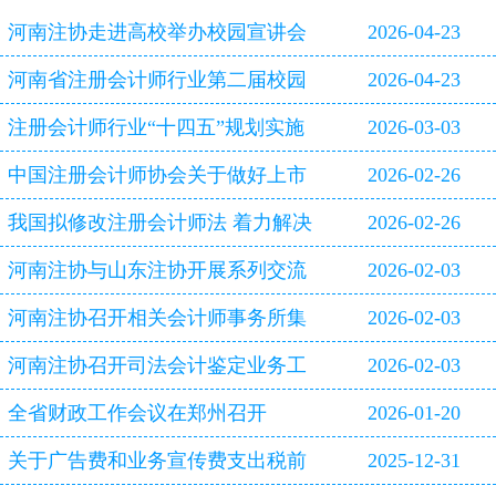
河南注协走进高校举办校园宣讲会
2026-04-23
河南省注册会计师行业第二届校园
2026-04-23
双选会即将启幕
注册会计师行业“十四五”规划实施
2026-03-03
评估报告
中国注册会计师协会关于做好上市
2026-02-26
公司2025年年报审计工作的通知
我国拟修改注册会计师法 着力解决
2026-02-26
审计造假等行业突出问题
河南注协与山东注协开展系列交流
2026-02-03
活动
河南注协召开相关会计师事务所集
2026-02-03
体约谈会
河南注协召开司法会计鉴定业务工
2026-02-03
作专题研讨会
全省财政工作会议在郑州召开
2026-01-20
关于广告费和业务宣传费支出税前
2025-12-31