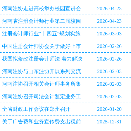
河南注协走进高校举办校园宣讲会
2026-04-23
河南省注册会计师行业第二届校园
2026-04-23
双选会即将启幕
注册会计师行业“十四五”规划实施
2026-03-03
评估报告
中国注册会计师协会关于做好上市
2026-02-26
公司2025年年报审计工作的通知
我国拟修改注册会计师法 着力解决
2026-02-26
审计造假等行业突出问题
河南注协与山东注协开展系列交流
2026-02-03
活动
河南注协召开相关会计师事务所集
2026-02-03
体约谈会
河南注协召开司法会计鉴定业务工
2026-02-03
作专题研讨会
全省财政工作会议在郑州召开
2026-01-20
关于广告费和业务宣传费支出税前
2025-12-31