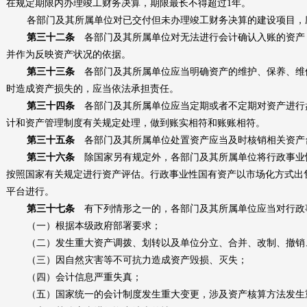
在规定期限内办理竣工财务决算，期限最长不得超过
1年。
各部门及其所属单位对已交付但未办理竣工财务决算的建设项目，
第三十二条
各部门及其所属单位对无法进行会计确认入账的资产
并作为反映资产状况的依据。
第三十三条
各部门及其所属单位应当明确资产的维护、保养、维
时造成资产损失的，应当依法承担责任。
第三十四条
各部门及其所属单位应当定期或者不定期对资产进行
计和资产管理制度有关规定处理，做到账实相符和账账相符。
第三十五条
各部门及其所属单位处置资产应当及时核销相关资产
第三十六条
除国家另有规定外，各部门及其所属单位将行政事业
按照国家有关规定进行资产评估。行政事业性国有资产以市场化方式出
平台进行。
第三十七条
有下列情形之一的，各部门及其所属单位应当对行政
（一）根据本级政府部署要求；
（二）发生重大资产调拨、划转以及单位分立、合并、改制、撤销
（三）因自然灾害等不可抗力造成资产毁损、灭失；
（四）会计信息严重失真；
（五）国家统一的会计制度发生重大变更，涉及资产核算方法发生