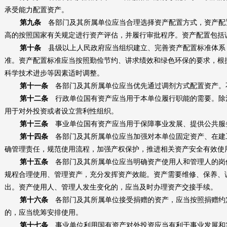
承受能力配置资产。
第九条
各部门及其所属单位应当合理选择资产配置方式，资产配
高的按照国家有关规定进行资产评估，并履行审批程序。资产配置包括
第十条
县级以上人民政府应当组织建立、完善资产配置标准体系
准。资产配置标准应当按照勤俭节约、讲求绩效和绿色环保的要求，根
科学技术进步等因素适时调整。
第十一条
各部门及其所属单位应当优先通过调剂方式配置资产。
第十二条
行政单位国有资产应当用于本单位履行职能的需要。除
用于对外投资或者设立营利性组织。
第十三条
事业单位国有资产应当用于保障事业发展、提供公共服
第十四条
各部门及其所属单位应当加强对本单位固定资产、在建
确管理责任，规范使用流程，加强产权保护，推进相关资产安全有效使
第十五条
各部门及其所属单位应当明确资产使用人和管理人的岗
规程合理使用、管理资产，充分发挥资产效能。资产需要维修、保养、
出。资产使用人、管理人发生变化的，应当及时办理资产交接手续。
第十六条
各部门及其所属单位接受捐赠的资产，应当按照捐赠约
的，应当统筹安排使用。
第十七条
事业单位利用国有资产对外投资应当有利于事业发展和