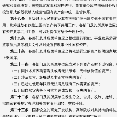
研究和集体决策，按照规定权限和程序进行。事业单位应当明确对外投
投资形成的股权纳入经营性国有资产集中统一监管体系。
第十八条
县级以上人民政府及其有关部门应当建立健全国有资产
用，统筹规划有效推进国有资产共享共用工作。各部门及其所属单位应
有资产共享共用工作，可以对提供方给予合理补偿。
第十九条
各部门及其所属单位应当根据履行职能、事业发展需要
置事项批复等相关文件及时处置行政事业性国有资产。
第二十条
各部门及其所属单位应当将依法罚没的资产按照国家规
上缴国库。
第二十一条
各部门及其所属单位应当对下列资产及时予以报废、
（一）因技术原因确需淘汰或者无法维修、无维修价值的资产；
（二）涉及盘亏、坏账以及非正常损失的资产；
（三）已超过使用年限且无法满足现有工作需要的资产；
（四）因自然灾害等不可抗力造成毁损、灭失的资产。
第二十二条
各部门及其所属单位发生分立、合并、改制、撤销、
据国家有关规定办理相关国有资产划转、交接手续。
第二十三条
国家设立的研究开发机构、高等院校对其持有的科技
果转化法》、《中华人民共和国专利法》和国家有关规定执行。