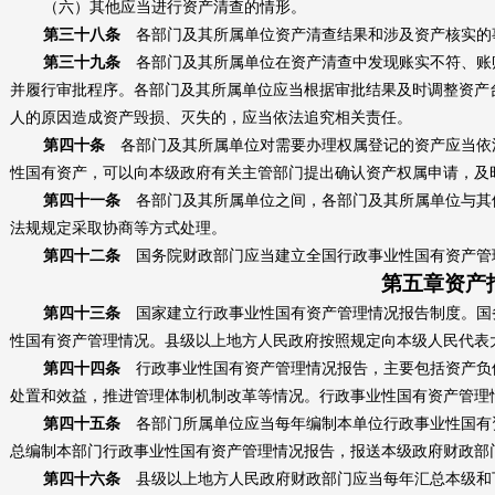
（六）其他应当进行资产清查的情形。
第三十八条
各部门及其所属单位资产清查结果和涉及资产核实的
第三十九条
各部门及其所属单位在资产清查中发现账实不符、账
并履行审批程序。各部门及其所属单位应当根据审批结果及时调整资产
人的原因造成资产毁损、灭失的，应当依法追究相关责任。
第四十条
各部门及其所属单位对需要办理权属登记的资产应当依
性国有资产，可以向本级政府有关主管部门提出确认资产权属申请，及
第四十一条
各部门及其所属单位之间，各部门及其所属单位与其
法规规定采取协商等方式处理。
第四十二条
国务院财政部门应当建立全国行政事业性国有资产管
第五章资产
第四十三条
国家建立行政事业性国有资产管理情况报告制度。国
性国有资产管理情况。县级以上地方人民政府按照规定向本级人民代表
第四十四条
行政事业性国有资产管理情况报告，主要包括资产负
处置和效益，推进管理体制机制改革等情况。行政事业性国有资产管理
第四十五条
各部门所属单位应当每年编制本单位行政事业性国有
总编制本部门行政事业性国有资产管理情况报告，报送本级政府财政部
第四十六条
县级以上地方人民政府财政部门应当每年汇总本级和