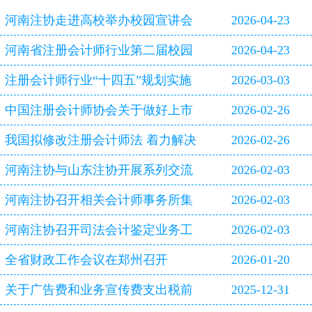
河南注协走进高校举办校园宣讲会
2026-04-23
河南省注册会计师行业第二届校园
2026-04-23
双选会即将启幕
注册会计师行业“十四五”规划实施
2026-03-03
评估报告
中国注册会计师协会关于做好上市
2026-02-26
公司2025年年报审计工作的通知
我国拟修改注册会计师法 着力解决
2026-02-26
审计造假等行业突出问题
河南注协与山东注协开展系列交流
2026-02-03
活动
河南注协召开相关会计师事务所集
2026-02-03
体约谈会
河南注协召开司法会计鉴定业务工
2026-02-03
作专题研讨会
全省财政工作会议在郑州召开
2026-01-20
关于广告费和业务宣传费支出税前
2025-12-31