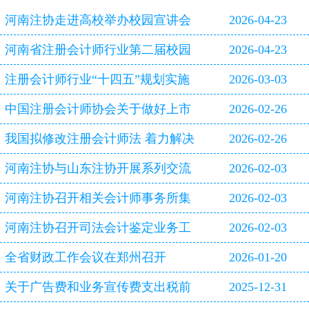
河南注协走进高校举办校园宣讲会
2026-04-23
河南省注册会计师行业第二届校园
2026-04-23
双选会即将启幕
注册会计师行业“十四五”规划实施
2026-03-03
评估报告
中国注册会计师协会关于做好上市
2026-02-26
公司2025年年报审计工作的通知
我国拟修改注册会计师法 着力解决
2026-02-26
审计造假等行业突出问题
河南注协与山东注协开展系列交流
2026-02-03
活动
河南注协召开相关会计师事务所集
2026-02-03
体约谈会
河南注协召开司法会计鉴定业务工
2026-02-03
作专题研讨会
全省财政工作会议在郑州召开
2026-01-20
关于广告费和业务宣传费支出税前
2025-12-31