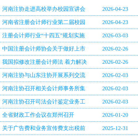
河南注协走进高校举办校园宣讲会
2026-04-23
河南省注册会计师行业第二届校园
2026-04-23
双选会即将启幕
注册会计师行业“十四五”规划实施
2026-03-03
评估报告
中国注册会计师协会关于做好上市
2026-02-26
公司2025年年报审计工作的通知
我国拟修改注册会计师法 着力解决
2026-02-26
审计造假等行业突出问题
河南注协与山东注协开展系列交流
2026-02-03
活动
河南注协召开相关会计师事务所集
2026-02-03
体约谈会
河南注协召开司法会计鉴定业务工
2026-02-03
作专题研讨会
全省财政工作会议在郑州召开
2026-01-20
关于广告费和业务宣传费支出税前
2025-12-31