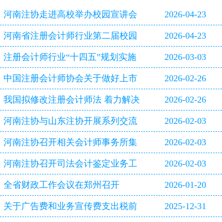
河南注协走进高校举办校园宣讲会
2026-04-23
河南省注册会计师行业第二届校园
2026-04-23
双选会即将启幕
注册会计师行业“十四五”规划实施
2026-03-03
评估报告
中国注册会计师协会关于做好上市
2026-02-26
公司2025年年报审计工作的通知
我国拟修改注册会计师法 着力解决
2026-02-26
审计造假等行业突出问题
河南注协与山东注协开展系列交流
2026-02-03
活动
河南注协召开相关会计师事务所集
2026-02-03
体约谈会
河南注协召开司法会计鉴定业务工
2026-02-03
作专题研讨会
全省财政工作会议在郑州召开
2026-01-20
关于广告费和业务宣传费支出税前
2025-12-31