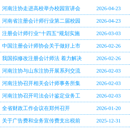
河南注协走进高校举办校园宣讲会
2026-04-23
河南省注册会计师行业第二届校园
2026-04-23
双选会即将启幕
注册会计师行业“十四五”规划实施
2026-03-03
评估报告
中国注册会计师协会关于做好上市
2026-02-26
公司2025年年报审计工作的通知
我国拟修改注册会计师法 着力解决
2026-02-26
审计造假等行业突出问题
河南注协与山东注协开展系列交流
2026-02-03
活动
河南注协召开相关会计师事务所集
2026-02-03
体约谈会
河南注协召开司法会计鉴定业务工
2026-02-03
作专题研讨会
全省财政工作会议在郑州召开
2026-01-20
关于广告费和业务宣传费支出税前
2025-12-31