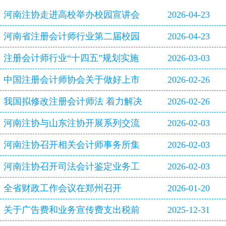
河南注协走进高校举办校园宣讲会
2026-04-23
河南省注册会计师行业第二届校园
2026-04-23
双选会即将启幕
注册会计师行业“十四五”规划实施
2026-03-03
评估报告
中国注册会计师协会关于做好上市
2026-02-26
公司2025年年报审计工作的通知
我国拟修改注册会计师法 着力解决
2026-02-26
审计造假等行业突出问题
河南注协与山东注协开展系列交流
2026-02-03
活动
河南注协召开相关会计师事务所集
2026-02-03
体约谈会
河南注协召开司法会计鉴定业务工
2026-02-03
作专题研讨会
全省财政工作会议在郑州召开
2026-01-20
关于广告费和业务宣传费支出税前
2025-12-31