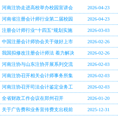
河南注协走进高校举办校园宣讲会
2026-04-23
河南省注册会计师行业第二届校园
2026-04-23
双选会即将启幕
注册会计师行业“十四五”规划实施
2026-03-03
评估报告
中国注册会计师协会关于做好上市
2026-02-26
公司2025年年报审计工作的通知
我国拟修改注册会计师法 着力解决
2026-02-26
审计造假等行业突出问题
河南注协与山东注协开展系列交流
2026-02-03
活动
河南注协召开相关会计师事务所集
2026-02-03
体约谈会
河南注协召开司法会计鉴定业务工
2026-02-03
作专题研讨会
全省财政工作会议在郑州召开
2026-01-20
关于广告费和业务宣传费支出税前
2025-12-31