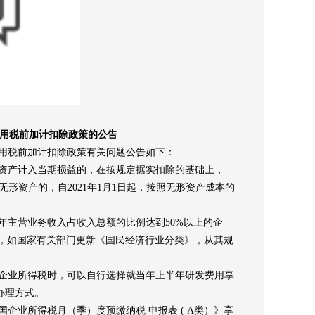
用税前加计扣除政策的公告
用税前加计扣除政策有关问题公告如下：
资产计入当期损益的，在按规定据实扣除的基础上，
无形资产的，自
2021
年
1
月
1
日起，按照无形资产成本的
年主营业务收入占收入总额的比例达
到
50%
以上的企
，如国家有关部门更新《国民经济行业分类》，从其规
企业所得税时，可以自行选择就当年上半年研发费用享
办理方式。
国企业所得税月（季）度预缴纳税
申报表
( A
类）》享