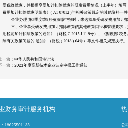
受税收优惠，并根据享受加计扣除优惠的研发费用情况（上半年）填写
费用加计扣除优惠明细表》
( A1 07012 )
与相关政策规定的其他资料一并
企业办理
第
3
季度或
9
月份预缴申报时
，
未选择享受研发费用加计
三、企业享受研发费用加计扣除政策的其他政策口径和管理要求，
用税前加计扣除政策的通知》（财税
C 2015 J 11 9
号）、《财政部 税
除有关政策问题的 通知》（财税
( 2018 ) 64
号）等文件相关规定执行。
上一篇：
中华人民共和国审计法
下一篇：
2021年度高新技术企业认定申报工作通知
业财务审计服务机构
热
：18625501133
公