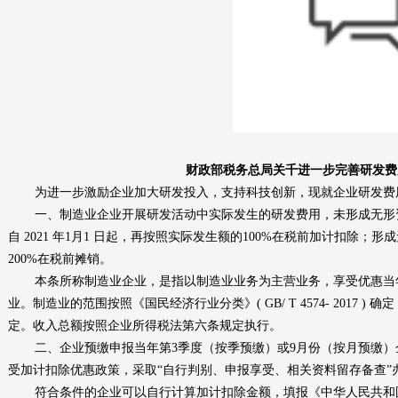
财政部税务总局关千进一步完善研发费
为进一步激励企业加大研发投入，支持科技创新，现就企业研发费
一、制造业企业开展研发活动中实际发生的研发费用，未形成无形
自
2021
年
1
月
1
日起
，
再按照实际发生额的
100%
在税前加计扣除；形成
200%
在税前摊销。
本条所称制造业企业，是指以制造业业务为主营业务，享受优惠当
业。制造业的范围按照《国民经济行业分类》
( GB/ T 4574- 2017 )
确定
定。收入总额按照企业所得税法第六条规定执行。
二、企业预缴申报当年第
3
季度（按季预缴）或
9
月份（按月预缴）
受加计扣除优惠政策，采取“自行判别、申报享受、相关资料留存备查”
符合条件的企业可以自行计算加计扣除金额，填报《中华人民共和