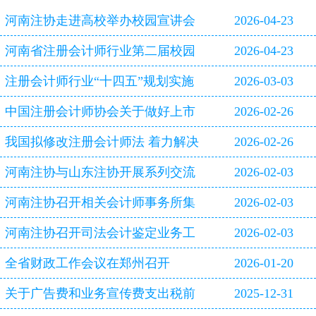
河南注协走进高校举办校园宣讲会
2026-04-23
河南省注册会计师行业第二届校园
2026-04-23
双选会即将启幕
注册会计师行业“十四五”规划实施
2026-03-03
评估报告
中国注册会计师协会关于做好上市
2026-02-26
公司2025年年报审计工作的通知
我国拟修改注册会计师法 着力解决
2026-02-26
审计造假等行业突出问题
河南注协与山东注协开展系列交流
2026-02-03
活动
河南注协召开相关会计师事务所集
2026-02-03
体约谈会
河南注协召开司法会计鉴定业务工
2026-02-03
作专题研讨会
全省财政工作会议在郑州召开
2026-01-20
关于广告费和业务宣传费支出税前
2025-12-31